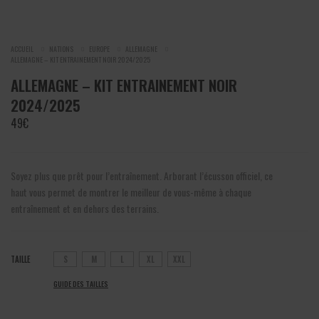
ACCUEIL
NATIONS
EUROPE
ALLEMAGNE
ALLEMAGNE – KIT ENTRAINEMENT NOIR 2024/2025
ALLEMAGNE – KIT ENTRAINEMENT NOIR
2024/2025
49
€
Soyez plus que prêt pour l’entraînement. Arborant l’écusson officiel, ce
haut vous permet de montrer le meilleur de vous-même à chaque
entraînement et en dehors des terrains.
TAILLE
S
M
L
XL
XXL
GUIDE DES TAILLES