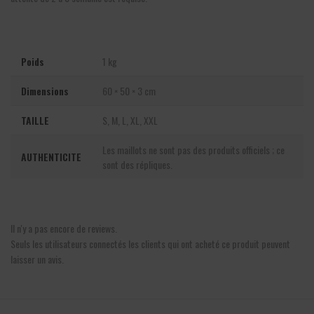
Poids
1 kg
Dimensions
60 × 50 × 3 cm
TAILLE
S, M, L, XL, XXL
Les maillots ne sont pas des produits officiels ; ce
AUTHENTICITE
sont des répliques.
Il n'y a pas encore de reviews.
Seuls les utilisateurs connectés les clients qui ont acheté ce produit peuvent
laisser un avis.