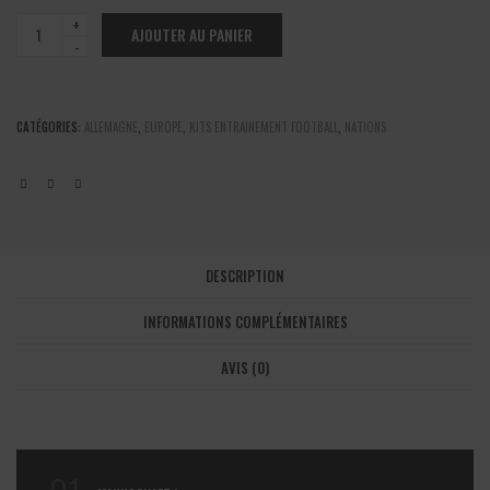
Allemagne
AJOUTER AU PANIER
-
Kit
entrainement
noir
CATÉGORIES:
ALLEMAGNE
,
EUROPE
,
KITS ENTRAINEMENT FOOTBALL
,
NATIONS
2024/2025
quantité
DESCRIPTION
INFORMATIONS COMPLÉMENTAIRES
AVIS (0)