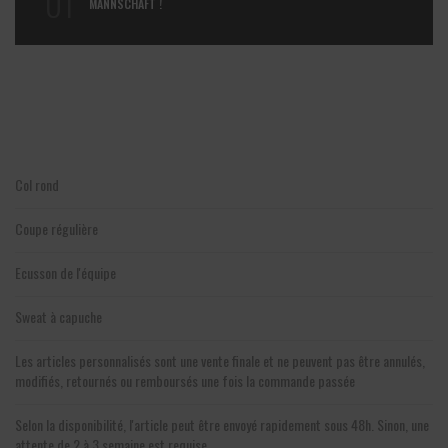
01
MANNSCHAFT !
Col rond
Coupe régulière
Ecusson de l'équipe
Sweat à capuche
Les articles personnalisés sont une vente finale et ne peuvent pas être annulés,
modifiés, retournés ou remboursés une fois la commande passée
Selon la disponibilité, l'article peut être envoyé rapidement sous 48h. Sinon, une
attente de 2 à 3 semaine est requise.