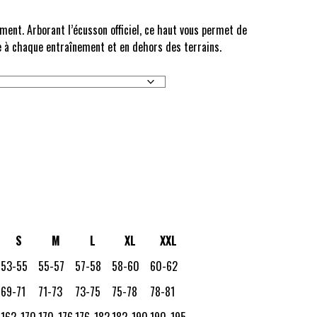
ement. Arborant l’écusson officiel, ce haut vous permet de
 à chaque entraînement et en dehors des terrains.
S
M
L
XL
XXL
53-55
55-57
57-58
58-60
60-62
69-71
71-73
73-75
75-78
78-81
162-170
170-176
176-182
182-190
190-195