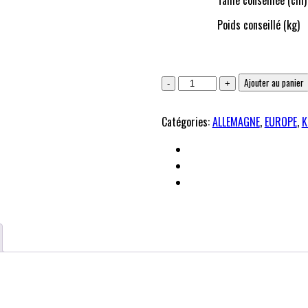
Poids conseillé (kg)
Allemagne
Ajouter au panier
-
Kit
Catégories:
ALLEMAGNE
,
EUROPE
,
K
entrainement
noir
2025/2026
quantité