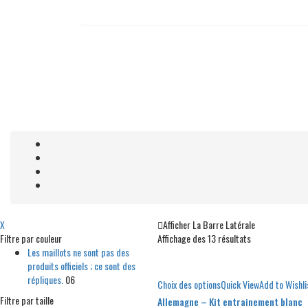
X
Afficher La Barre Latérale
Filtre par couleur
Affichage des 13 résultats
Les maillots ne sont pas des
produits officiels ; ce sont des
répliques.
06
Choix des options
Quick View
Add to Wishli
Filtre par taille
Allemagne – Kit entrainement blanc