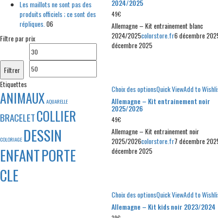
2024/2025
Les maillots ne sont pas des
produits officiels ; ce sont des
49
€
répliques.
06
Allemagne – Kit entrainement blanc
2024/2025
colorstore.fr
6 décembre 202
Filtre par prix
décembre 2025
Prix
Prix
min
max
Filtrer
Etiquettes
Choix des options
Quick View
Add to Wishli
ANIMAUX
Allemagne – Kit entrainement noir
AQUARELLE
2025/2026
COLLIER
BRACELET
49
€
DESSIN
Allemagne – Kit entrainement noir
COLORIAGE
2025/2026
colorstore.fr
7 décembre 202
ENFANT
PORTE
décembre 2025
CLE
Choix des options
Quick View
Add to Wishli
Allemagne – Kit kids noir 2023/2024
39
€