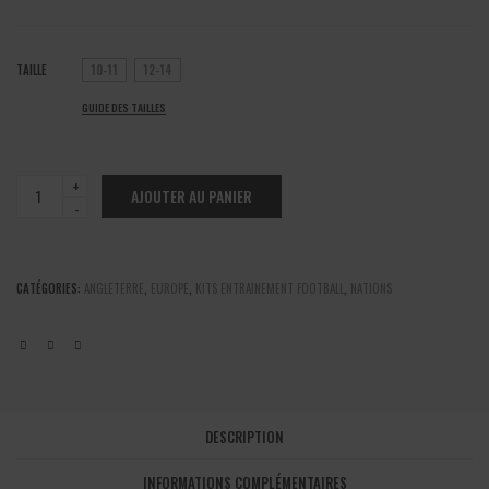
TAILLE
10-11
12-14
GUIDE DES TAILLES
Angleterre
AJOUTER AU PANIER
-
Kit
entrainement
marine
CATÉGORIES:
ANGLETERRE
,
EUROPE
,
KITS ENTRAINEMENT FOOTBALL
,
NATIONS
2024/2025
quantité
DESCRIPTION
INFORMATIONS COMPLÉMENTAIRES