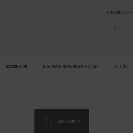
noir
2024/2025
CATÉGORIES:
ALLEM
quantité
DESCRIPTION
INFORMATIONS COMPLÉMENTAIRES
AVIS (0)
01
MANNSCHAFT !