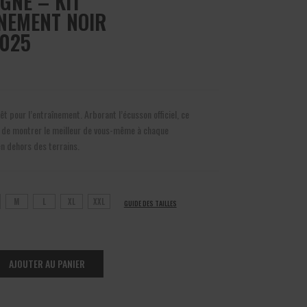
GNE – KIT
NEMENT NOIR
025
t pour l’entraînement. Arborant l’écusson officiel, ce
 de montrer le meilleur de vous-même à chaque
n dehors des terrains.
M
L
XL
XXL
GUIDE DES TAILLES
AJOUTER AU PANIER