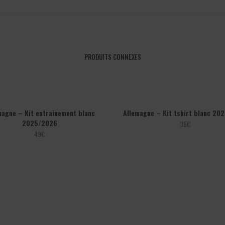
PRODUITS CONNEXES
magne – Kit entrainement blanc
Allemagne – Kit tshirt blanc 20
2025/2026
35
€
49
€