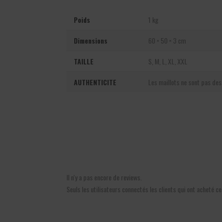
Poids
1 kg
Dimensions
60 × 50 × 3 cm
TAILLE
S, M, L, XL, XXL
AUTHENTICITE
Les maillots ne sont pas des 
Il n'y a pas encore de reviews.
Seuls les utilisateurs connectés les clients qui ont acheté ce