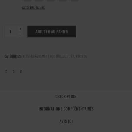
GUIDE DES TAILLES
Paris
AJOUTER AU PANIER
SG
-
Kit
veste
CATÉGORIES:
KITS ENTRAINEMENT FOOTBALL
,
LIGUE 1
,
PARIS SG
bleu
2025/2026
quantité
DESCRIPTION
INFORMATIONS COMPLÉMENTAIRES
AVIS (0)