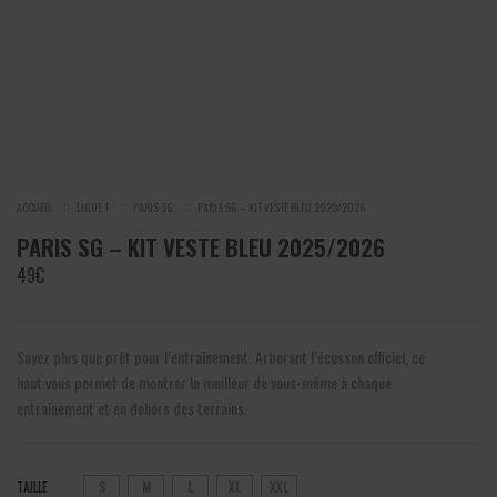
ACCUEIL
LIGUE 1
PARIS SG
PARIS SG – KIT VESTE BLEU 2025/2026
PARIS SG – KIT VESTE BLEU 2025/2026
49
€
Soyez plus que prêt pour l’entraînement. Arborant l’écusson officiel, ce
haut vous permet de montrer le meilleur de vous-même à chaque
entraînement et en dehors des terrains.
TAILLE
S
M
L
XL
XXL