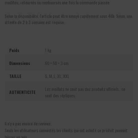
modifiés, retournés ou remboursés une fois la commande passée
Selon la disponibilité, l'article peut être envoyé rapidement sous 48h. Sinon, une
attente de 2 à 3 semaine est requise.
Poids
1 kg
Dimensions
60 × 50 × 3 cm
TAILLE
S, M, L, XL, XXL
Les maillots ne sont pas des produits officiels ; ce
AUTHENTICITE
sont des répliques.
Il n'y a pas encore de reviews.
Seuls les utilisateurs connectés les clients qui ont acheté ce produit peuvent
laisser un avis.