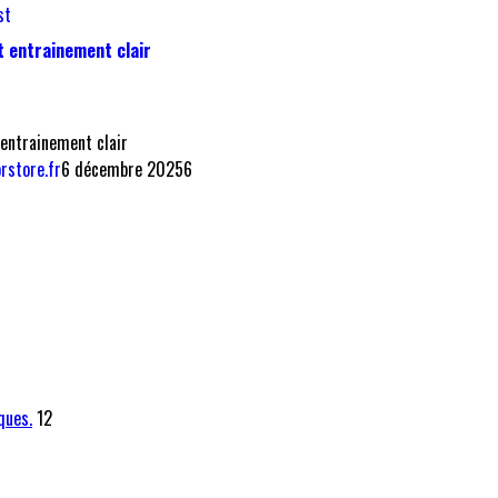
st
t entrainement clair
 entrainement clair
orstore.fr
6 décembre 2025
6
5
ques.
12