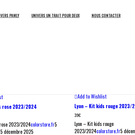
IVERS PAWLY
UNIVERS UN TRAIT POUR DEUX
NOUS CONTACTER
Choix des options
Quick View
ions
Quick View
Add to Wishlist
st
Lyon – Kit kids rouge 2023/
ds rose 2023/2024
39
€
Lyon – Kit kids rouge
s rose 2023/2024
colorstore.fr
5
2023/2024
colorstore.fr
5 déce
5
5 décembre 2025