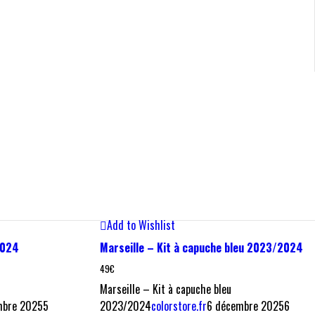
Choix des options
Quick View
Add to Wishlist
2024
Marseille – Kit à capuche bleu 2023/2024
49
€
Marseille – Kit à capuche bleu
mbre 2025
5
2023/2024
colorstore.fr
6 décembre 2025
6