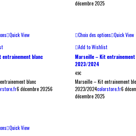
décembre 2025
ions
Quick View
Choix des options
Quick View
st
Add to Wishlist
it entrainement blanc
Marseille – Kit entrainement
2023/2024
49
€
 entrainement blanc
Marseille – Kit entrainement bl
orstore.fr
6 décembre 2025
6
2023/2024
colorstore.fr
6 déce
5
décembre 2025
ions
Quick View