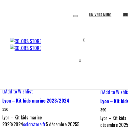
TOUTE NOTRE COLLECTION
UNIVERS MINO
UN
LIGUE 1
ACCUEIL
LIGUE 1
Afficher La Barre Latérale
Affichage des 31 résultats
Choix des options
Quick View
Choix des opt
Add to Wishlist
Add to Wishli
Lyon – Kit kids marine 2023/2024
Lyon – Kit ki
39
€
39
€
Lyon – Kit kids marine
Lyon – Kit kid
2023/2024
colorstore.fr
5 décembre 2025
5
décembre 202