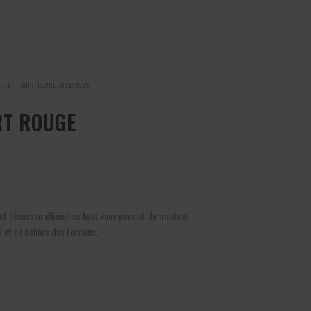
 – KIT TSHIRT ROUGE 2024/2025
RT ROUGE
t l’écusson officiel, ce haut vous permet de montrer
 et en dehors des terrains.