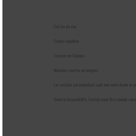
Col ras du cou
Coupe régulière
Ecusson de l'équipe
Manches courtes ou longues
Les articles personnalisés sont une vente finale et
Selon la disponibilité, l'article peut être envoyé ra