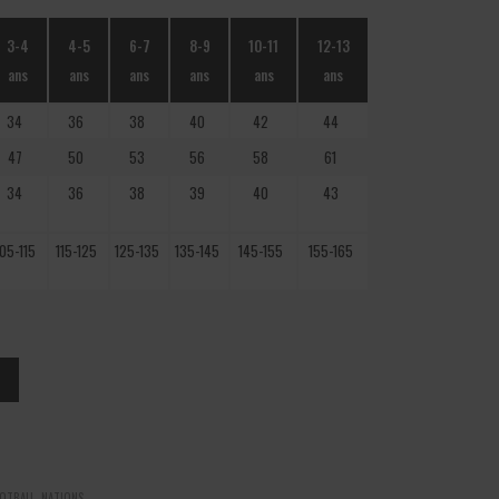
3-4
4-5
6-7
8-9
10-11
12-13
ans
ans
ans
ans
ans
ans
34
36
38
40
42
44
47
50
53
56
58
61
34
36
38
39
40
43
05-115
115-125
125-135
135-145
145-155
155-165
OTBALL
,
NATIONS