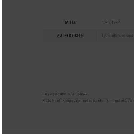
TAILLE
10-11, 12-14
AUTHENTICITE
Les maillots ne sont 
Il n'y a pas encore de reviews.
Seuls les utilisateurs connectés les clients qui ont acheté 