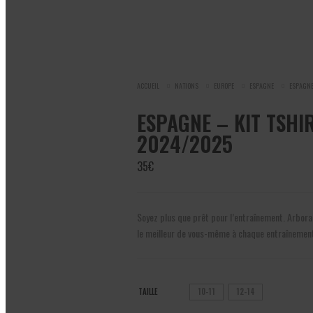
ACCUEIL
NATIONS
EUROPE
ESPAGNE
ESPAGNE
ESPAGNE – KIT TSHI
2024/2025
35
€
Soyez plus que prêt pour l’entraînement. Arboran
le meilleur de vous-même à chaque entraînement
TAILLE
10-11
12-14