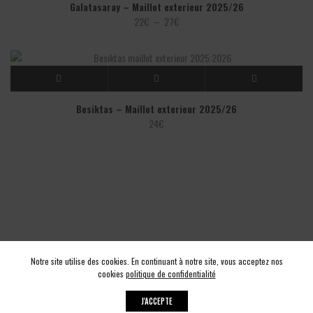
Galatasaray – Maillot exterieur 2025/26
Plage
22
€
–
27
€
de
prix :
22€
à
27€
Besiktas – Maillot exterieur 2025/26
24
€
Notre site utilise des cookies. En continuant à notre site, vous acceptez nos
cookies
politique de confidentialité
J'ACCEPTE