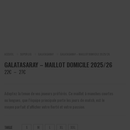
ACCUEIL
SUPER LIG
GALATASARAY
GALATASARAY – MAILLOT DOMICILE 2025/26
GALATASARAY – MAILLOT DOMICILE 2025/26
Plage
22
€
–
27
€
de
prix :
22€
Adoptez la tenue de vos joueurs préférés. Ce maillot à manches courtes
à
ou longues, que l’équipe principale porte les jours de match, est le
27€
moyen parfait d’afficher votre fierté et votre passion.
TAILLE
S
M
L
XL
XXL