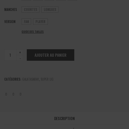
MANCHES
COURTES
LONGUES
VERSION
FAN
PLAYER
GUIDE DES TAILLES
Galatasaray
AJOUTER AU PANIER
-
Maillot
domicile
2025/26
CATÉGORIES:
GALATASARAY
,
SUPER LIG
quantité
DESCRIPTION