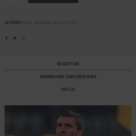
-
Maillot
third
1998/1999
CATÉGORIES:
CLUBS
,
GALATASARAY
,
MAILLOTS RETROS
quantité
DESCRIPTION
INFORMATIONS COMPLÉMENTAIRES
AVIS (0)