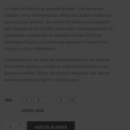
Ce maillot est bien plus qu’un simple vêtement : c’est un morceau
d’histoire. Portez-le fièrement pour afficher votre soutien à Galatasaray,
que ce soit pour un match, une séance d’entraînement ou simplement
pour témoigner de votre fidélité à votre équipe. Son design empreint de
nostalgie vous replonge dans les triomphes en Coupe UEFA et en
Supercoupe d’Europe, et suscitera sans aucun doute la curiosité des
supporters et des collectionneurs.
Confectionné dans des matériaux de haute qualité pour une durabilité
et un confort optimaux, ce maillot est facile d’entretien grâce à son
passage en machine. Affichez votre fierté et démarquez-vous avec cet
hommage intemporel à l’âge d’or de Galatasaray.
TAILLE
S
M
L
XL
XXL
GUIDE DES TAILLES
Galatasaray
AJOUTER AU PANIER