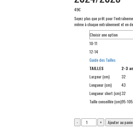
49
€
Soyez plus que prêt pour l’entraînemen
même à chaque entraînement et en de
TAILLE
10-11
12-14
Guide des Tailles
TAILLES
2-3 a
Largeur (cm)
32
Longueur (cm)
43
Longueur short (cm)
32
Taille conseillée (cm)
95-105
Espagne
Ajouter au panie
-
Kit