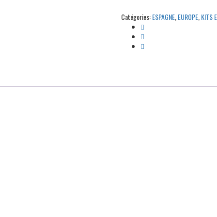
entrainement
Catégories:
ESPAGNE
,
EUROPE
,
KITS 
bleu
2024/2025
quantité