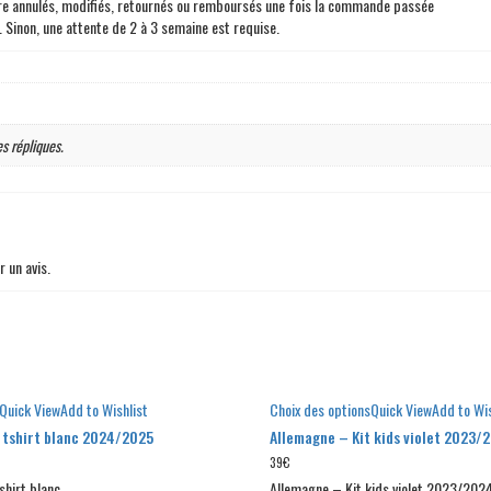
être annulés, modifiés, retournés ou remboursés une fois la commande passée
. Sinon, une attente de 2 à 3 semaine est requise.
es répliques.
r un avis.
Quick View
Add to Wishlist
Choix des options
Quick View
Add to Wis
 tshirt blanc 2024/2025
Allemagne – Kit kids violet 2023/
39
€
shirt blanc
Allemagne – Kit kids violet 2023/202