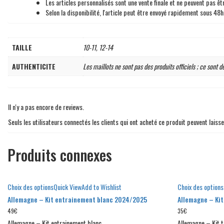
Les articles personnalisés sont une vente finale et ne peuvent pas 
Selon la disponibilité, l'article peut être envoyé rapidement sous 48h
TAILLE
10-11, 12-14
AUTHENTICITE
Les maillots ne sont pas des produits officiels ; ce sont d
Il n'y a pas encore de reviews.
Seuls les utilisateurs connectés les clients qui ont acheté ce produit peuvent laisse
Produits connexes
Choix des options
Quick View
Add to Wishlist
Choix des options
Allemagne – Kit entrainement blanc 2024/2025
Allemagne – Kit
49
€
35
€
Allemagne – Kit entrainement blanc
Allemagne – Kit t