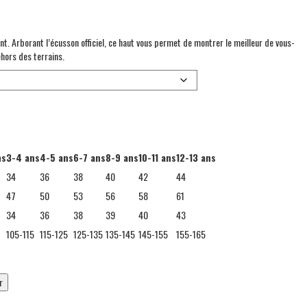
t. Arborant l’écusson officiel, ce haut vous permet de montrer le meilleur de vous-
hors des terrains.
ns
3-4 ans
4-5 ans
6-7 ans
8-9 ans
10-11 ans
12-13 ans
34
36
38
40
42
44
47
50
53
56
58
61
34
36
38
39
40
43
105-115
115-125
125-135
135-145
145-155
155-165
r