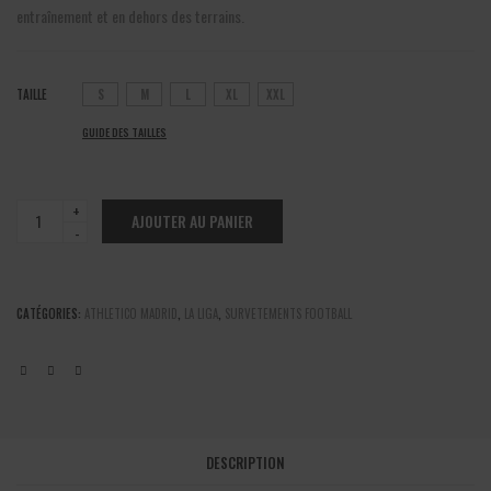
entraînement et en dehors des terrains.
TAILLE
S
M
L
XL
XXL
GUIDE DES TAILLES
Athletico
AJOUTER AU PANIER
Madrid
-
Entrainement
domicile
CATÉGORIES:
ATHLETICO MADRID
,
LA LIGA
,
SURVETEMENTS FOOTBALL
court
2023/2024
quantité
DESCRIPTION