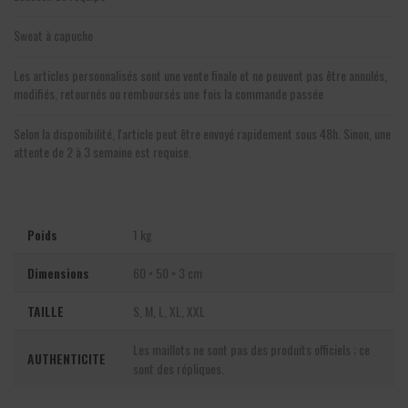
Sweat à capuche
Les articles personnalisés sont une vente finale et ne peuvent pas être annulés,
modifiés, retournés ou remboursés une fois la commande passée
Selon la disponibilité, l'article peut être envoyé rapidement sous 48h. Sinon, une
attente de 2 à 3 semaine est requise.
Poids
1 kg
Dimensions
60 × 50 × 3 cm
TAILLE
S, M, L, XL, XXL
Les maillots ne sont pas des produits officiels ; ce
AUTHENTICITE
sont des répliques.