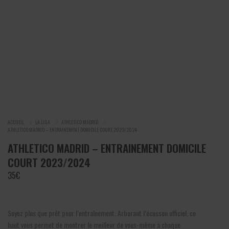
ACCUEIL
LA LIGA
ATHLETICO MADRID
ATHLETICO MADRID – ENTRAINEMENT DOMICILE COURT 2023/2024
ATHLETICO MADRID – ENTRAINEMENT DOMICILE
COURT 2023/2024
35
€
Soyez plus que prêt pour l’entraînement. Arborant l’écusson officiel, ce
haut vous permet de montrer le meilleur de vous-même à chaque