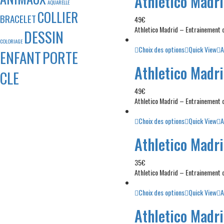
Athletico Madr
AQUARELLE
COLLIER
BRACELET
49
€
Athletico Madrid – Entrainement
DESSIN
COLORIAGE
Choix des options
Quick View
A
ENFANT
PORTE
Athletico Madr
CLE
49
€
Athletico Madrid – Entrainement
Choix des options
Quick View
A
Athletico Madr
35
€
Athletico Madrid – Entrainement
Choix des options
Quick View
A
Athletico Madr