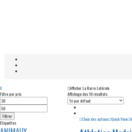
X
Afficher La Barre Latérale
Filtre par prix
Affichage des 10 résultats
Prix
Prix
min
max
Filtrer
Choix des options
Quick View
A
Etiquettes
ANIMAUX