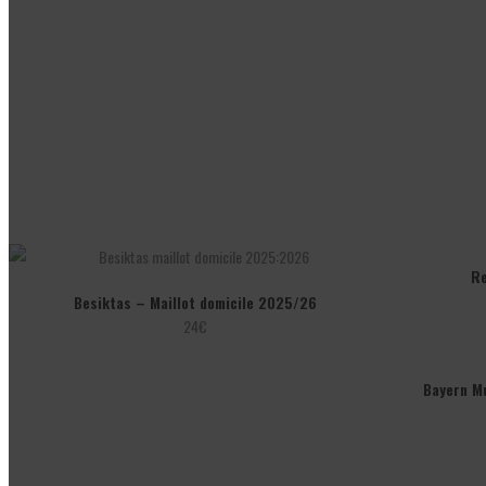
Re
Besiktas – Maillot domicile 2025/26
24
€
Bayern M