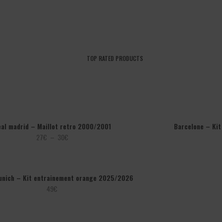
TOP RATED PRODUCTS
al madrid – Maillot retro 2000/2001
Barcelone – Ki
Plage
27
€
–
30
€
de
prix :
27€
unich – Kit entrainement orange 2025/2026
à
49
€
30€