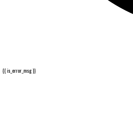
{{ is_error_msg }}