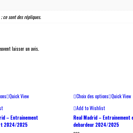
 ; ce sont des répliques.
uvent laisser un avis.
ions
Quick View
Choix des options
Quick View
st
Add to Wishlist
rid – Entrainement
Real Madrid – Entrainement 
urt 2024/2025
debardeur 2024/2025