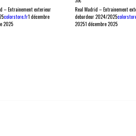
30
€
id – Entrainement exterieur
Real Madrid – Entrainement ext
25
colorstore.fr
1 décembre
debardeur 2024/2025
colorstore
re 2025
2025
1 décembre 2025