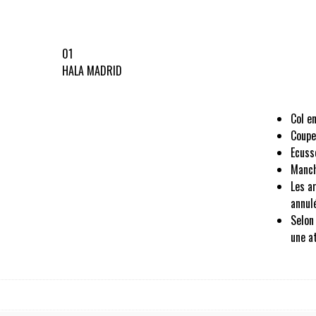
01
HALA MADRID
Col en
Coupe
Ecuss
Manch
Les a
annul
Selon
une a