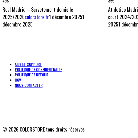
49
€
35
€
Real Madrid – Survetement domicile
Athletico Madr
2025/2026
colorstore.fr
1 décembre 2025
1
court 2024/20
décembre 2025
2025
1 décemb
AIDE ET SUPPORT
POLITIQUE DE CONFIDENTIALITE
POLITIQUE DE RETOUR
CGV
NOUS CONTACTER
© 2026 COLORSTORE tous droits réservés