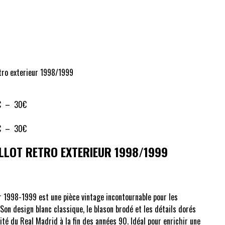
tro exterieur 1998/1999
Plage
€
–
30
€
de
prix :
Plage
€
–
30
€
27€
de
LLOT RETRO EXTERIEUR 1998/1999
à
prix :
30€
27€
à
30€
r 1998-1999 est une pièce vintage incontournable pour les
 Son design blanc classique, le blason brodé et les détails dorés
té du Real Madrid à la fin des années 90. Idéal pour enrichir une