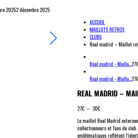
bre 2025
2 décembre 2025
ACCUEIL
MAILLOTS RETROS
CLUBS
Real madrid – Maillot re
Real madrid - Maillo...
27
Real madrid - Maillo...
27
REAL MADRID – MAI
Plage
27
€
–
30
€
de
Le maillot Real Madrid exterieu
prix :
collectionneurs et fans du club.
27€
emblématiques reflètent l’identi
à