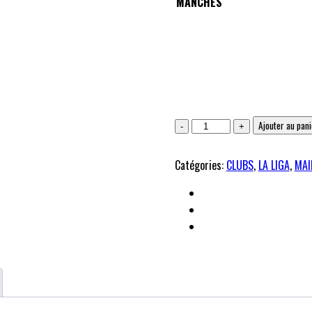
MANCHES
Real
Ajouter au pani
madrid
-
Catégories:
CLUBS
,
LA LIGA
,
MAI
Maillot
retro
exterieur
1998/1999
quantité