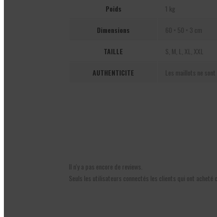
Poids
1 kg
Dimensions
60 × 50 × 3 cm
TAILLE
S, M, L, XL, XXL
AUTHENTICITE
Les maillots ne sont 
Il n'y a pas encore de reviews.
Seuls les utilisateurs connectés les clients qui ont acheté 