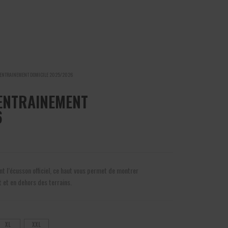
T ENTRAINEMENT DOMICILE 2025/2026
 ENTRAINEMENT
6
t l’écusson officiel, ce haut vous permet de montrer
 et en dehors des terrains.
XL
XXL