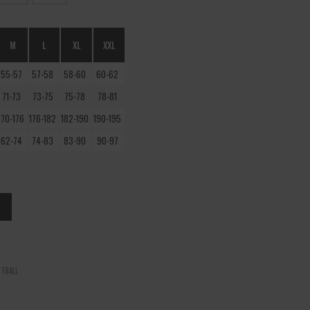
M
L
XL
XXL
55-57
57-58
58-60
60-62
71-73
73-75
75-78
78-81
170-176
176-182
182-190
190-195
62-74
74-83
83-90
90-97
TBALL