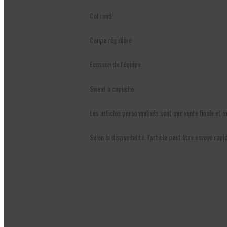
Col rond
Coupe régulière
Ecusson de l'équipe
Sweat à capuche
Les articles personnalisés sont une vente finale et
Selon la disponibilité, l'article peut être envoyé ra