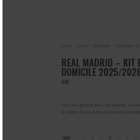
ACCUEIL
LA LIGA
REAL MADRID
REAL MADRID – KI
REAL MADRID – KIT
DOMICILE 2025/202
49
€
Soyez plus que prêt pour l’entraînement. Arboran
le meilleur de vous-même à chaque entraînement
TAILLE
S
M
L