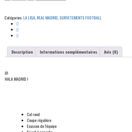
Madrid
-
Kids
Catégories:
LA LIGA
,
REAL MADRID
,
SURVETEMENTS FOOTBALL
entrainement
blanc
2024/2025
quantité
Description
Informations complémentaires
Avis (0)
01
HALA MADRID !
Col rond
Coupe régulière
Ecusson de l'équipe
Sweat à capuche