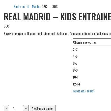
Plage
Real madrid - Maillo...
27
€
–
30
€
de
REAL MADRID – KIDS ENTRAIN
prix :
27€
39
€
à
30€
Soyez plus que prêt pour l’entraînement. Arborant l’écusson officiel, ce haut vou
TAILLE
2-3
4-5
6-7
8-9
10-11
12-14
Guide des Tailles
Real
Ajouter au panier