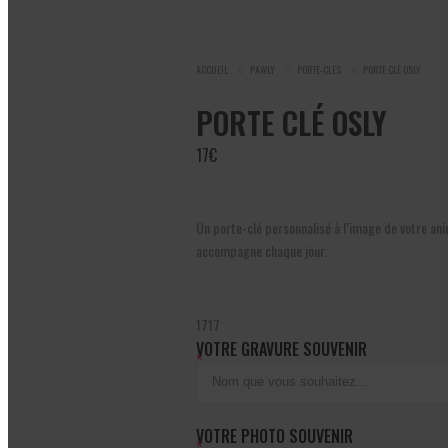
ACCUEIL
PAWLY
PORTE-CLES
PORTE CLÉ OSLY
PORTE CLÉ OSLY
17
€
Un porte-clé personnalisé à l’image de votre ani
accompagne chaque jour.
17
17
VOTRE GRAVURE SOUVENIR
*
VOTRE PHOTO SOUVENIR