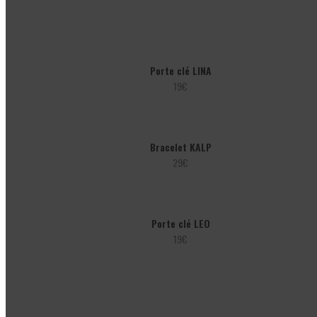
Porte clé LINA
19
€
Bracelet KALP
29
€
Porte clé LEO
19
€