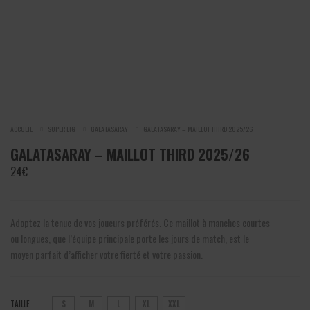
ACCUEIL
SUPER LIG
GALATASARAY
GALATASARAY – MAILLOT THIRD 2025/26
GALATASARAY – MAILLOT THIRD 2025/26
24
€
Adoptez la tenue de vos joueurs préférés. Ce maillot à manches courtes
ou longues, que l’équipe principale porte les jours de match, est le
moyen parfait d’afficher votre fierté et votre passion.
TAILLE
S
M
L
XL
XXL