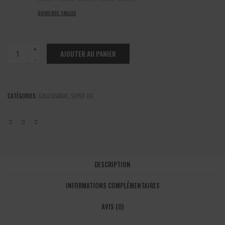
GUIDE DES TAILLES
Galatasaray
AJOUTER AU PANIER
-
Maillot
third
2025/26
CATÉGORIES:
GALATASARAY
,
SUPER LIG
quantité
DESCRIPTION
INFORMATIONS COMPLÉMENTAIRES
AVIS (0)