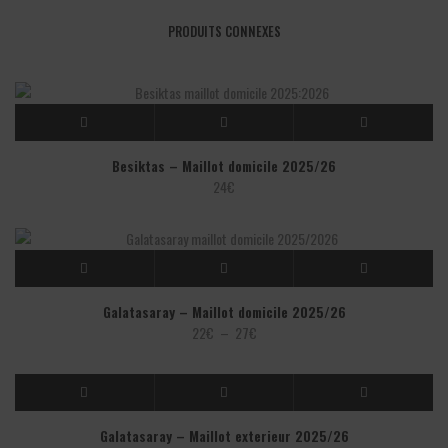
PRODUITS CONNEXES
Besiktas – Maillot domicile 2025/26
24
€
Galatasaray – Maillot domicile 2025/26
Plage
22
€
–
27
€
de
prix :
22€
à
Galatasaray – Maillot exterieur 2025/26
27€