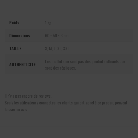
Poids
1 kg
Dimensions
60 × 50 × 3 cm
TAILLE
S, M, L, XL, XXL
Les maillots ne sont pas des produits officiels ; ce
AUTHENTICITE
sont des répliques.
Il n'y a pas encore de reviews.
Seuls les utilisateurs connectés les clients qui ont acheté ce produit peuvent
laisser un avis.