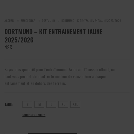
ACCUEIL
BUNDESLIGA
DORTMUND
DORTMUND – KIT ENTRAINEMENT JAUNE 2025/2026
DORTMUND – KIT ENTRAINEMENT JAUNE
2025/2026
49
€
Soyez plus que prêt pour l’entraînement. Arborant l’écusson officiel, ce
haut vous permet de montrer le meilleur de vous-même à chaque
entraînement et en dehors des terrains.
TAILLE
S
M
L
XL
XXL
GUIDE DES TAILLES