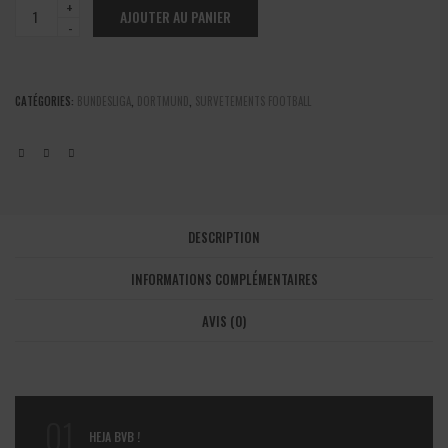
Dortmund
AJOUTER AU PANIER
-
Kit
entrainement
jaune
CATÉGORIES:
BUNDESLIGA
,
DORTMUND
,
SURVETEMENTS FOOTBALL
2025/2026
quantité
DESCRIPTION
INFORMATIONS COMPLÉMENTAIRES
AVIS (0)
01
HEJA BVB !