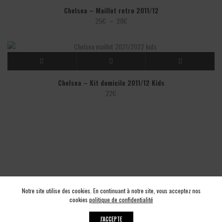
à
Chelsea – Maillot retro 2011/12
28€
Plage
25
€
–
28
€
de
prix :
25€
à
28€
Chelsea – Kit domicile 2011/12 Kids
22
€
Notre site utilise des cookies. En continuant à notre site, vous acceptez nos
cookies
politique de confidentialité
J'ACCEPTE