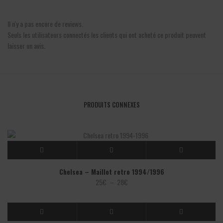
Il n'y a pas encore de reviews.
Seuls les utilisateurs connectés les clients qui ont acheté ce produit peuvent
laisser un avis.
PRODUITS CONNEXES
Chelsea – Maillot retro 1994/1996
Plage
25
€
–
28
€
de
prix :
25€