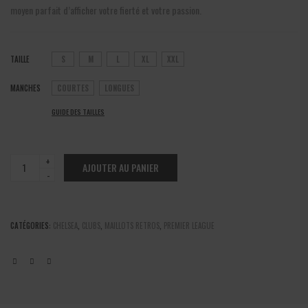
28€
moyen parfait d’afficher votre fierté et votre passion.
TAILLE
S
M
L
XL
XXL
MANCHES
COURTES
LONGUES
GUIDE DES TAILLES
Chelsea
AJOUTER AU PANIER
-
Maillot
retro
2001/2002
CATÉGORIES:
CHELSEA
,
CLUBS
,
MAILLOTS RETROS
,
PREMIER LEAGUE
quantité