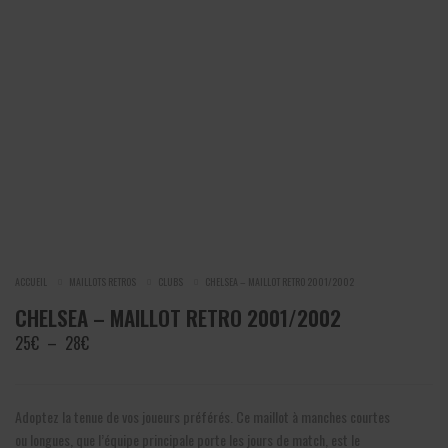
ACCUEIL
MAILLOTS RETROS
CLUBS
CHELSEA – MAILLOT RETRO 2001/2002
CHELSEA – MAILLOT RETRO 2001/2002
Plage
25
€
–
28
€
de
prix :
25€
Adoptez la tenue de vos joueurs préférés. Ce maillot à manches courtes
à
ou longues, que l’équipe principale porte les jours de match, est le