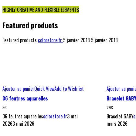
HIGHLY CREATIVE AND FLEXIBLE ELEMENTS
Featured products
Featured products
colorstore.fr
5 janvier 2018
5 janvier 2018
Ajouter au panier
Quick View
Add to Wishlist
Ajouter au pani
36 feutres aquarelles
Bracelet GAB
9
€
29
€
36 feutres aquarelles
colorstore.fr
3 mai
Bracelet GABY
c
2026
3 mai 2026
mars 2026