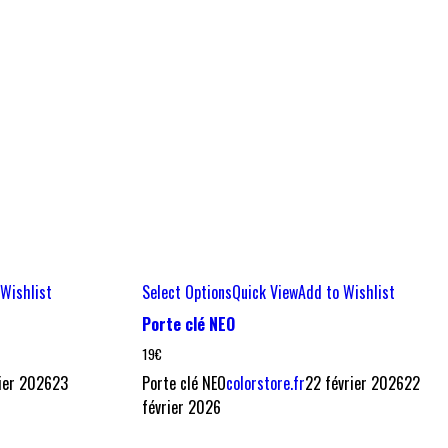
Wishlist
Select Options
Quick View
Add to Wishlist
Porte clé NEO
19
€
ier 2026
23
Porte clé NEO
colorstore.fr
22 février 2026
22
février 2026