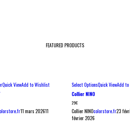
FEATURED PRODUCTS
er
Quick View
Add to Wishlist
Select Options
Quick View
Add to 
Y
Collier NINO
29
€
olorstore.fr
11 mars 2026
11
Collier NINO
colorstore.fr
23 févr
février 2026